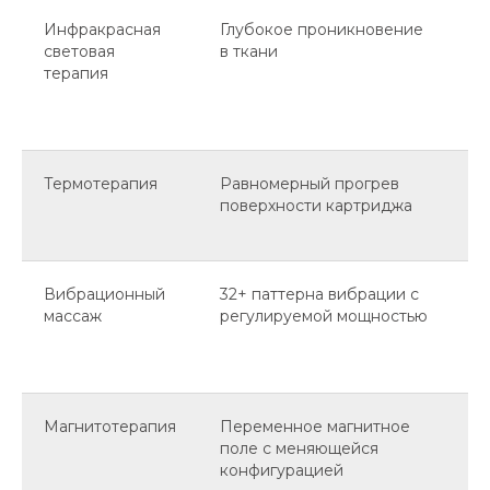
Инфракрасная
Глубокое проникновение
У
световая
в ткани
п
терапия
и
т
о
Термотерапия
Равномерный прогрев
С
поверхности картриджа
с
с
Вибрационный
32+ паттерна вибрации с
Л
массаж
регулируемой мощностью
п
р
в
Магнитотерапия
Переменное магнитное
П
поле с меняющейся
п
конфигурацией
э